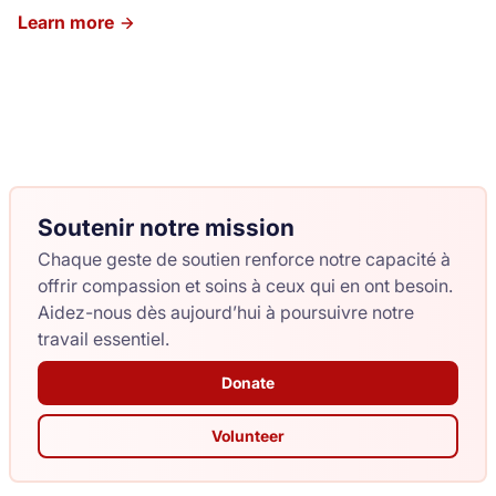
session includes music, movement, and connection in a
Learn more
welcoming community setting. When: Every Monday,
9:30–10:45 AM New session begins: Monday,
September 8 Location: The Salvation Army Church,
46420 Brooks Avenue Registration is required. To
register or for more information, call or text 604-997-
2405.
Soutenir notre mission
Chaque geste de soutien renforce notre capacité à
offrir compassion et soins à ceux qui en ont besoin.
Aidez-nous dès aujourd’hui à poursuivre notre
travail essentiel.
Donate
Volunteer